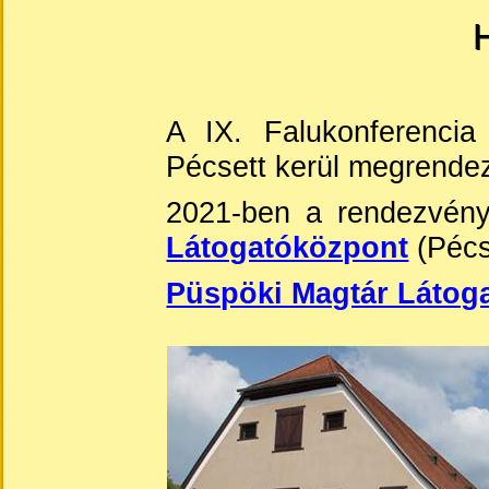
H
A IX. Falukonferenci
Pécsett kerül megrende
2021-ben a rendezvén
Látogatóközpont
(Pécs
Püspöki Magtár Látog