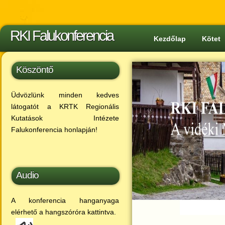
RKI Falukonferencia
Kezdőlap
Kötet
Köszöntő
Üdvözlünk minden kedves
látogatót a KRTK Regionális
Kutatások Intézete
Falukonferencia honlapján!
Audio
A konferencia hanganyaga
elérhető a hangszóróra kattintva.