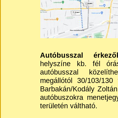
Autóbusszal érkező
helyszíne kb. fél órá
autóbusszal közelí
megállótól 30/103/130
Barbakán/Kodály Zoltán 
autóbuszokra menetjegy
területén váltható.