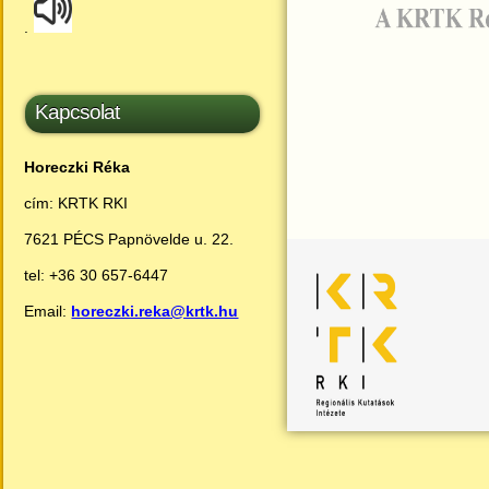
.
Kapcsolat
Horeczki Réka
cím: KRTK RKI
7621 PÉCS Papnövelde u. 22.
tel: +36 30 657-6447
Email:
horeczki.reka@krtk.hu