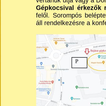
vértanúk útja vagy a Dóm
Gépkocsival érkezők 
felől. Sorompós belépte
áll rendelkezésre a kon