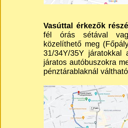
Vasúttal érkezők részé
fél órás sétával vag
közelíthető meg (Főpál
31/34Y/35Y járatokkal 
járatos autóbuszokra me
pénztárablaknál váltható